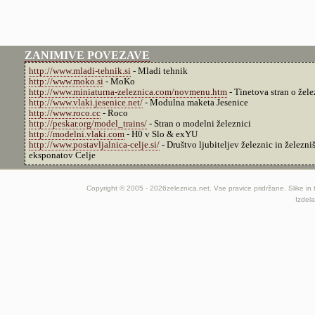
ZANIMIVE POVEZAVE
http://www.mladi-tehnik.si
- Mladi tehnik
http://www.moko.si
- MoKo
http://www.miniaturna-zeleznica.com/novmenu.htm
- Tinetova stran o žele
http://www.vlaki.jesenice.net/
- Modulna maketa Jesenice
http://www.roco.cc
- Roco
http://peskar.org/model_trains/
- Stran o modelni železnici
http://modelni.vlaki.com
- H0 v Slo & exYU
http://www.postavljalnica-celje.si/
- Društvo ljubiteljev železnic in železni
eksponatov Celje
Copyright © 2005 - 2026zeleznica.net. Vse pravice pridržane. Slike in t
Izdela